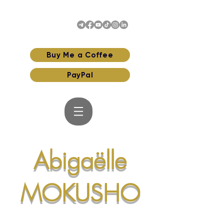
Buy Me a Coffee
PayPal
Abigaëlle
MOKUSHO