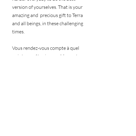
version of yourselves. That is your 
amazing and  precious gift to Terra 
and all beings, in these challenging 
times.
Vous rendez-vous compte à quel 
point vous êtes incroyablement 
courageuses et résilientes, chères 
âmes ? Vous êtes tellement aimées 
et admirées pour tout ce que vous 
faites et tout ce que vous êtes, car 
vous vous efforcez chaque jour 
d'être la meilleure version de vous-
mêmes. C'est là votre merveilleux 
et précieux cadeau à Terra et à 
tous les êtres, en ces temps 