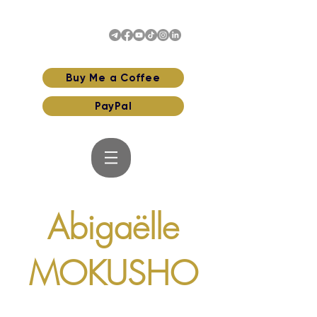
Buy Me a Coffee
PayPal
Abigaëlle
MOKUSHO