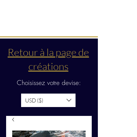
Créations & transmissions
intuitives
Retour à la page de
créations
Choisissez votre devise:
USD ($)