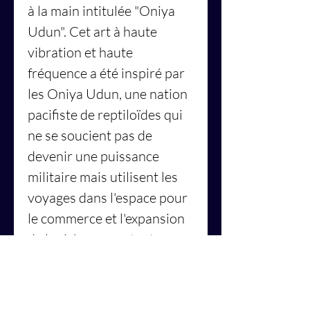
à la main intitulée "Oniya
Udun". Cet art à haute
vibration et haute
fréquence a été inspiré par
les Oniya Udun, une nation
pacifiste de reptiloïdes qui
ne se soucient pas de
devenir une puissance
militaire mais utilisent les
voyages dans l'espace pour
le commerce et l'expansion
de la richesse, en tant que
membres de la guilde des
marchands de Nataru et de
la Fédération galactique des