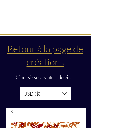
Créations & transmissions
intuitives
Retour à la page de
créations
Choisissez votre devise:
USD ($)