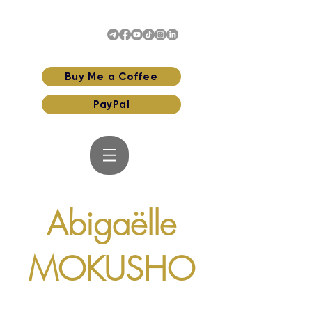
Buy Me a Coffee
PayPal
Abigaëlle
MOKUSHO