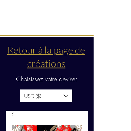
Créations & transmissions
intuitives
Retour à la page de
créations
Choisissez votre devise:
USD ($)