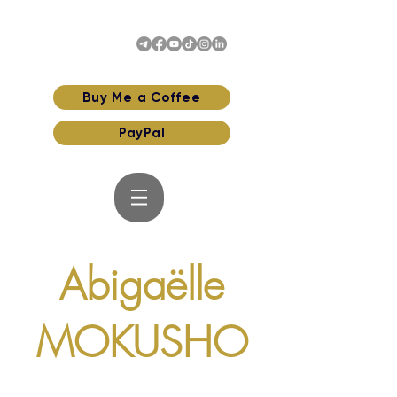
Buy Me a Coffee
PayPal
Abigaëlle
MOKUSHO