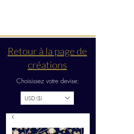
Créations & transmissions
intuitives
Retour à la page de
créations
Choisissez votre devise:
USD ($)