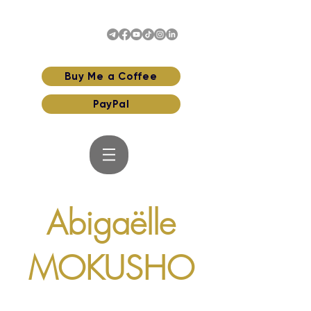
Buy Me a Coffee
PayPal
Abigaëlle
MOKUSHO