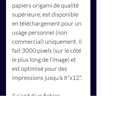
papiers origami de qualité
supérieure, est disponible
en téléchargement pour un
usage personnel (non
commercial) uniquement. Il
fait 3000 pixels (sur le côté
le plus long de l'image) et
est optimisé pour des
impressions jusqu'à 8"x12".
Il s'agit d'un fichier
numérique de haute qualité
de 8"x12" créé à partir
d'une œuvre d'art originale
faite à la main intitulée