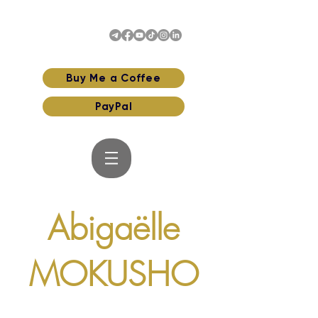
Buy Me a Coffee
PayPal
Abigaëlle
MOKUSHO