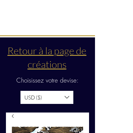
Créations & transmissions
intuitives
Retour à la page de
créations
Choisissez votre devise:
USD ($)