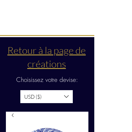
Créations & transmissions
intuitives
Retour à la page de
créations
Choisissez votre devise:
USD ($)