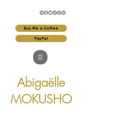
Buy Me a Coffee
PayPal
Abigaëlle
MOKUSHO