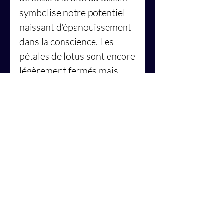
symbolise notre potentiel
naissant d'épanouissement
dans la conscience. Les
pétales de lotus sont encore
légèrement fermés mais
prêts à s'ouvrir avec le
pouvoir d'aller à l'intérieur
pour guérir et élever notre
conscience. La fleur de lotus
en fleur représente souvent
l'éveil spirituel.
Enfin, la multiplicité des
motifs, à la fois végétaux et
animaux (écailles), en