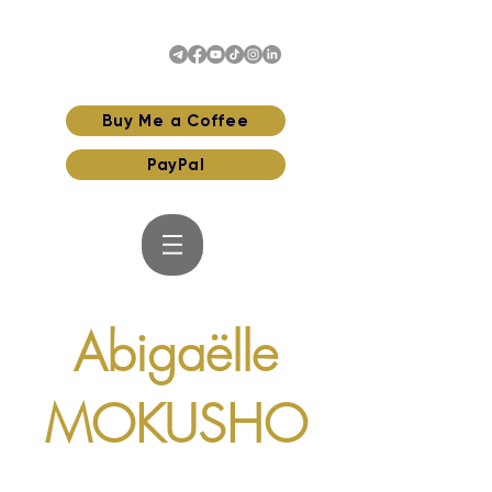
Buy Me a Coffee
PayPal
Abigaëlle
MOKUSHO