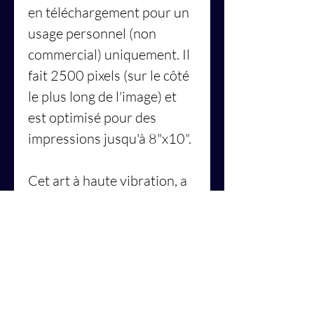
en téléchargement pour un
usage personnel (non
commercial) uniquement. Il
fait 2500 pixels (sur le côté
le plus long de l'image) et
est optimisé pour des
impressions jusqu'à 8"x10".
Cet art à haute vibration, a
été inspiré par la nation des
étoiles :
Ohorai
.
👉
Découvrez bien plus
d'informations sur ces
personnes dans
le riche
corpus d'informations