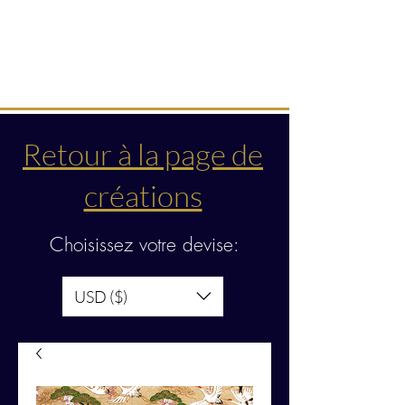
Créations & transmissions
intuitives
Retour à la page de
créations
Choisissez votre devise:
USD ($)