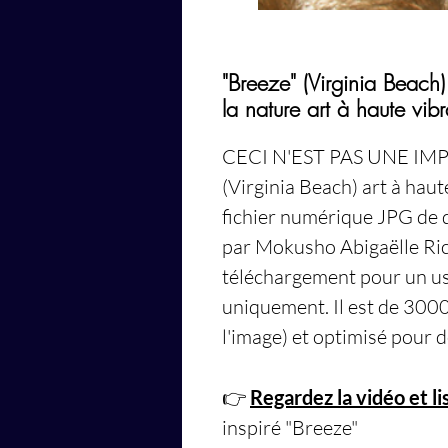
"Breeze" (Virginia Beach
la nature art à haute vibr
CECI N'EST PAS UNE IM
(Virginia Beach)
art à haut
fichier numérique JPG de q
par Mokusho Abigaëlle Ric
téléchargement pour un u
uniquement. Il est de 3000 
l'image) et optimisé pour 
👉
Regardez la vidéo et lis
inspiré "Breeze"