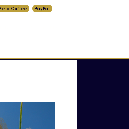
Me a Coffee
PayPal
RITURE
RECHERCHE
YT
INDEX