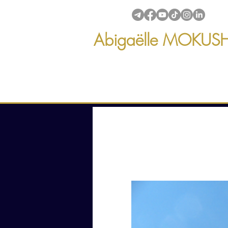
Abigaëlle MOKUS
Créations & transmissions
intuitives