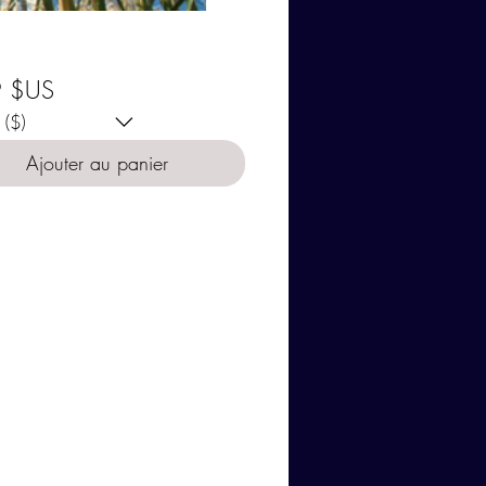
issez votre devise:
Prix
9 $US
($)
Ajouter au panier