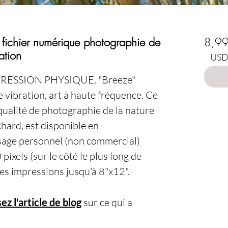
Chois
) fichier numérique photographie de
8,9
ation
USD 
PRESSION PHYSIQUE.
"Breeze"
e vibration, art à haute fréquence. Ce
ualité de photographie de la nature
hard, est disponible en
sage personnel (non commercial)
pixels (sur le côté le plus long de
des impressions jusqu'à 8"x12".
ez l'article de blog
sur ce qui a