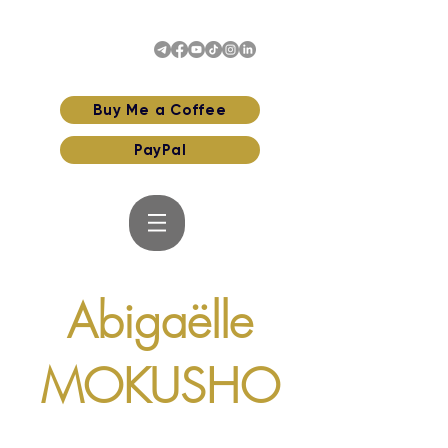
Buy Me a Coffee
PayPal
Abigaëlle
MOKUSHO