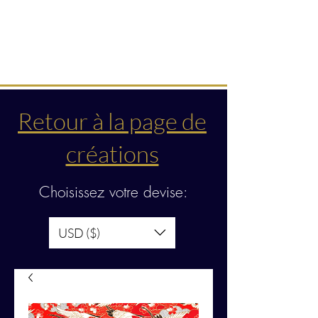
Créations & transmissions
intuitives
Retour à la page de
créations
Choisissez votre devise:
USD ($)