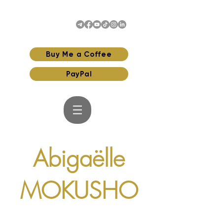
Buy Me a Coffee
PayPal
Abigaëlle
MOKUSHO