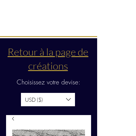
Créations & transmissions
intuitives
Retour à la page de
créations
Choisissez votre devise:
USD ($)