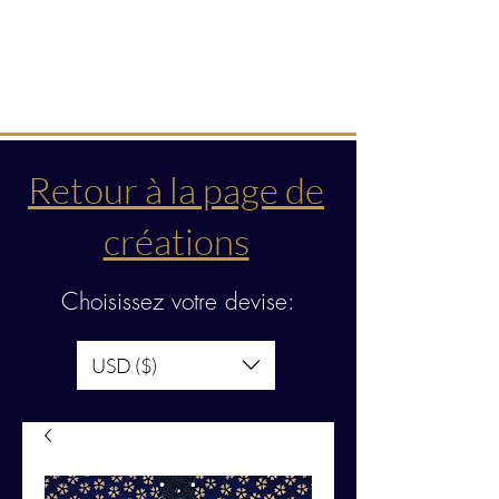
Créations & transmissions
intuitives
Retour à la page de
créations
Choisissez votre devise:
USD ($)