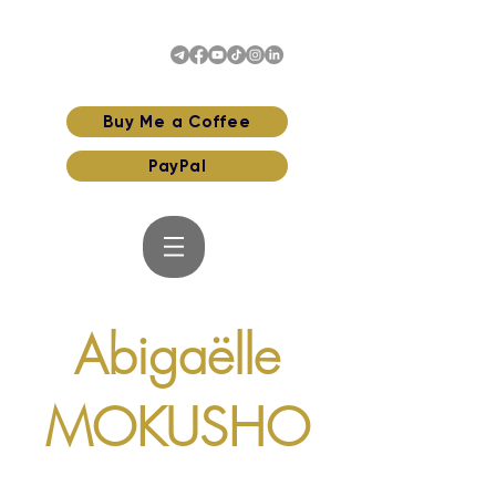
Buy Me a Coffee
PayPal
Abigaëlle
MOKUSHO