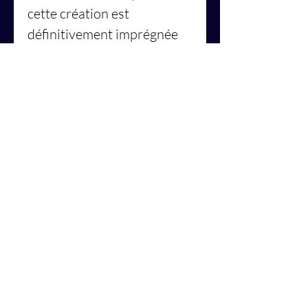
cette création est
définitivement imprégnée
des vibrations élevées
associées à la présence
consciente et à l'état
méditatif dans lequel je me
trouvais lorsque je l'ai
créée. De plus, ses couleurs,
ses motifs et sa disposition
esthétiques agréables lui
confèrent également des
fréquences élevées.
👉Regarder
et lire
en
savoir plus
sur ce qui