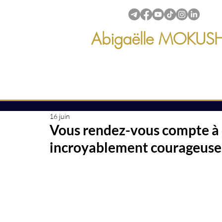
Abigaëlle MOKUS
Créations & transmissions
intuitives
16 juin
(150)
150 posts
Vous rendez-vous compte à 
 posts
éations intuitves
(31)
31 posts
incroyablement courageuses e