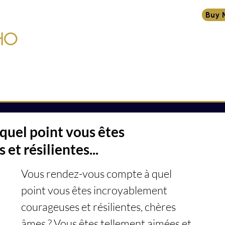
Buy 
HO
INTRO
BIO
CRÉATIONS
TRANSMISSIONS
ÉC
quel point vous êtes
t résilientes...
Vous rendez-vous compte à quel 
point vous êtes incroyablement 
courageuses et résilientes, chères 
âmes ? Vous êtes tellement aimées et 