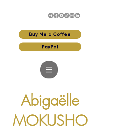
Buy Me a Coffee
PayPal
Abigaëlle
MOKUSHO