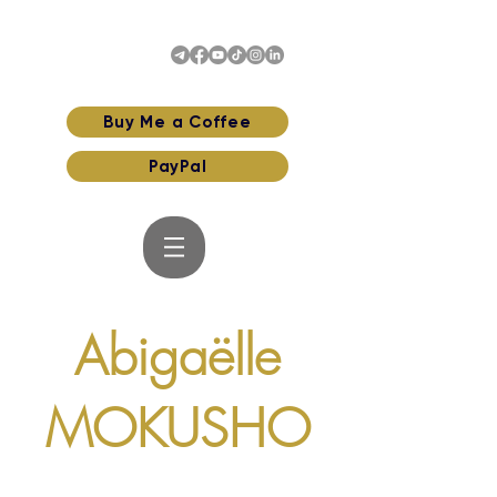
Buy Me a Coffee
PayPal
Abigaëlle
MOKUSHO